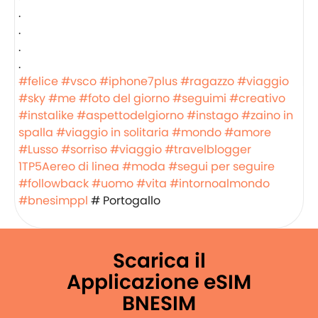
.
.
.
.
#felice
#vsco
#iphone7plus
#ragazzo
#viaggio
#sky
#me
#foto del giorno
#seguimi
#creativo
#instalike
#aspettodelgiorno
#instago
#zaino in
spalla
#viaggio in solitaria
#mondo
#amore
#Lusso
#sorriso
#viaggio
#travelblogger
1TP5Aereo di linea
#moda
#segui per seguire
#followback
#uomo
#vita
#intornoalmondo
#bnesimppl
# Portogallo
Scarica il
Applicazione eSIM
BNESIM