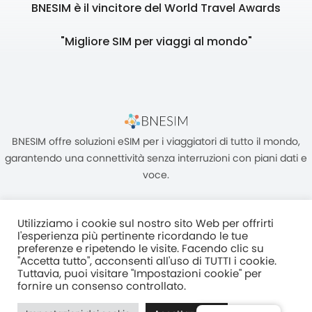
BNESIM è il vincitore del World Travel Awards
"Migliore SIM per viaggi al mondo"
BNESIM offre soluzioni eSIM per i viaggiatori di tutto il mondo,
garantendo una connettività senza interruzioni con piani dati e
voce.
Utilizziamo i cookie sul nostro sito Web per offrirti
l'esperienza più pertinente ricordando le tue
preferenze e ripetendo le visite. Facendo clic su
"Accetta tutto", acconsenti all'uso di TUTTI i cookie.
Unità C, 8/F, King Palace Plaza, NO:55 King Yip Street, Kwun Tong,
Tuttavia, puoi visitare "Impostazioni cookie" per
Kowloon, HONG KONG
fornire un consenso controllato.
2017–2025 BNESIM LIMITED Tutti i diritti riservati