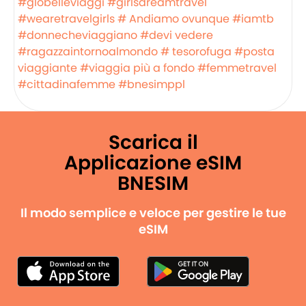
#globelleviaggi
#girlsdreamtravel
#wearetravelgirls
# Andiamo ovunque
#iamtb
#donnecheviaggiano
#devi vedere
#ragazzaintornoalmondo
# tesorofuga
#posta
viaggiante
#viaggia più a fondo
#femmetravel
#cittadinafemme
#bnesimppl
Scarica il
Applicazione eSIM
BNESIM
Il modo semplice e veloce per gestire le tue
eSIM