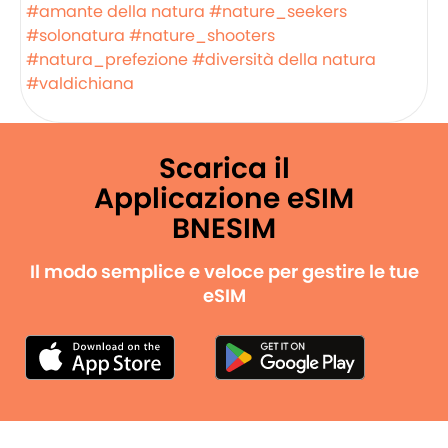
#amante della natura
#nature_seekers
#solonatura
#nature_shooters
#natura_prefezione
#diversità della natura
#valdichiana
Scarica il
Applicazione eSIM
BNESIM
Il modo semplice e veloce per gestire le tue
eSIM