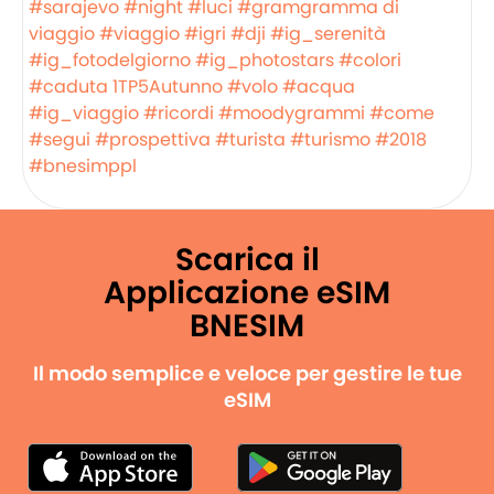
#sarajevo
#night
#luci
#gramgramma di
viaggio
#viaggio
#igri
#dji
#ig_serenità
#ig_fotodelgiorno
#ig_photostars
#colori
#caduta
1TP5Autunno
#volo
#acqua
#ig_viaggio
#ricordi
#moodygrammi
#come
#segui
#prospettiva
#turista
#turismo
#2018
#bnesimppl
Scarica il
Applicazione eSIM
BNESIM
Il modo semplice e veloce per gestire le tue
eSIM