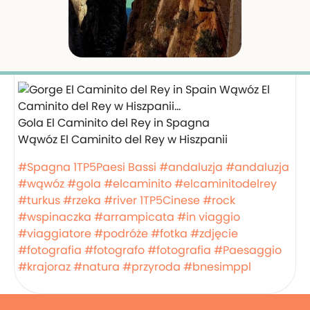
Gola El Caminito del Rey in Spagna
Wąwóz El Caminito del Rey w Hiszpanii
#Spagna
1TP5Paesi Bassi
#andaluzja
#andaluzja
#wąwóz
#gola
#elcaminito
#elcaminitodelrey
#turkus
#rzeka
#river
1TP5Cinese
#rock
#wspinaczka
#arrampicata
#in viaggio
#viaggiatore
#podróże
#fotka
#zdjęcie
#fotografia
#fotografo
#fotografia
#Paesaggio
#krajoraz
#natura
#przyroda
#bnesimppl