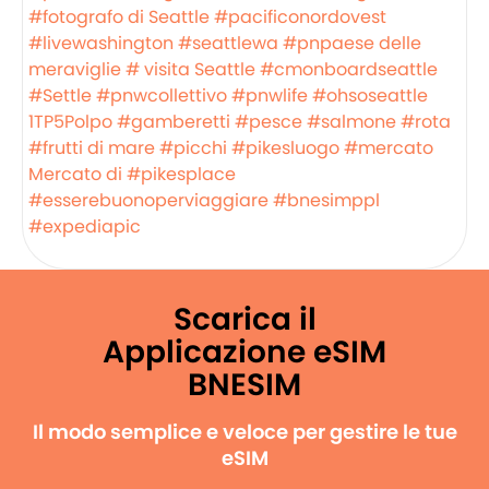
#fotografo di Seattle
#pacificonordovest
#livewashington
#seattlewa
#pnpaese delle
meraviglie
# visita Seattle
#cmonboardseattle
#Settle
#pnwcollettivo
#pnwlife
#ohsoseattle
1TP5Polpo
#gamberetti
#pesce
#salmone
#rota
#frutti di mare
#picchi
#pikesluogo
#mercato
Mercato di #pikesplace
#esserebuonoperviaggiare
#bnesimppl
#expediapic
Scarica il
Applicazione eSIM
BNESIM
Il modo semplice e veloce per gestire le tue
eSIM