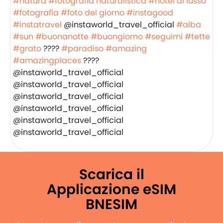
#natura
#fotografia naturalistica
#hotel di lusso
#fotografia
#foto del giorno
#instagood
#instatravel
@instaworld_travel_official
#alba
#sun
#buonanotte
#buongiorno
#seguimi
#tette
#grato
????
#paradiso
#amazing
#amazingplaces
????
@instaworld_travel_official
@instaworld_travel_official
@instaworld_travel_official
@instaworld_travel_official
@instaworld_travel_official
@instaworld_travel_official
Scarica il
Applicazione eSIM
BNESIM