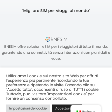
"Migliore SIM per viaggi al mondo"
BNESIM offre soluzioni eSIM per i viaggiatori di tutto il mondo,
garantendo una connettività senza interruzioni con piani dati e
voce.
Utilizziamo i cookie sul nostro sito Web per offrirti
l'esperienza più pertinente ricordando le tue
preferenze e ripetendo le visite. Facendo clic su
"Accetta tutto", acconsenti all'uso di TUTTI i cookie.
Unità C, 8/F, King Palace Plaza, NO:55 King Yip Street, Kwun Tong,
Tuttavia, puoi visitare "Impostazioni cookie" per
Kowloon, HONG KONG
fornire un consenso controllato.
2017–2025 BNESIM LIMITED Tutti i diritti riservati
Impostazioni dei cookie
Accettare tutti
Normativa Sulla Privacy
Termini e condizioni
Fair Use Policy
Italiano