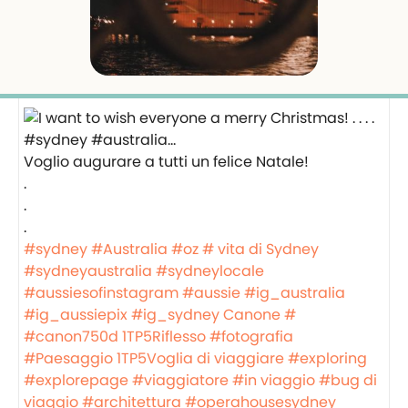
Voglio augurare a tutti un felice Natale!
.
.
.
#sydney
#Australia
#oz
# vita di Sydney
#sydneyaustralia
#sydneylocale
#aussiesofinstagram
#aussie
#ig_australia
#ig_aussiepix
#ig_sydney
Canone #
#canon750d
1TP5Riflesso
#fotografia
#Paesaggio
1TP5Voglia di viaggiare
#exploring
#explorepage
#viaggiatore
#in viaggio
#bug di
viaggio
#architettura
#operahousesydney