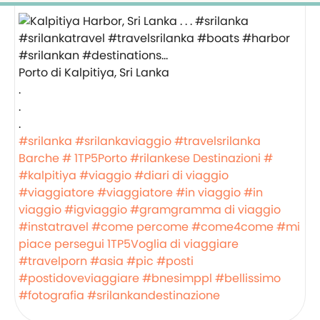
Porto di Kalpitiya, Sri Lanka
.
.
.
#srilanka
#srilankaviaggio
#travelsrilanka
Barche #
1TP5Porto
#rilankese
Destinazioni #
#kalpitiya
#viaggio
#diari di viaggio
#viaggiatore
#viaggiatore
#in viaggio
#in
viaggio
#igviaggio
#gramgramma di viaggio
#instatravel
#come percome
#come4come
#mi
piace persegui
1TP5Voglia di viaggiare
#travelporn
#asia
#pic
#posti
#postidoveviaggiare
#bnesimppl
#bellissimo
#fotografia
#srilankandestinazione