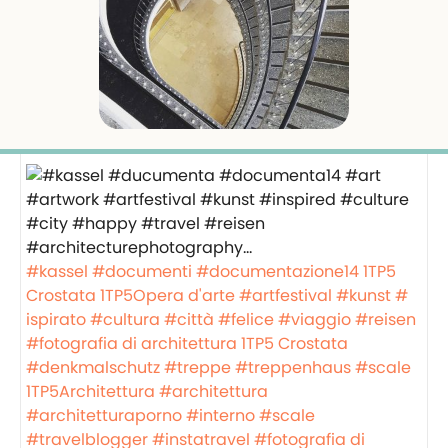
#kassel
#documenti
#documentazione14
1TP5
Crostata
1TP5Opera d'arte
#artfestival
#kunst
#
ispirato
#cultura
#città
#felice
#viaggio
#reisen
#fotografia di architettura
1TP5 Crostata
#denkmalschutz
#treppe
#treppenhaus
#scale
1TP5Architettura
#architettura
#architetturaporno
#interno
#scale
#travelblogger
#instatravel
#fotografia di