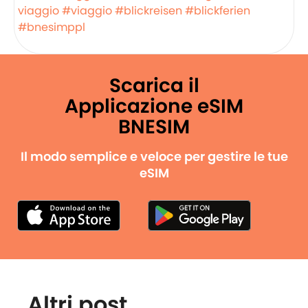
viaggio
#viaggio
#blickreisen
#blickferien
#bnesimppl
Scarica il
Applicazione eSIM
BNESIM
Il modo semplice e veloce per gestire le tue
eSIM
Altri post