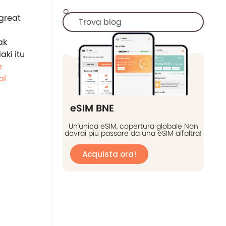
ak
ki itu
e
pl
eSIM BNE
Un'unica eSIM, copertura globale Non
dovrai più passare da una eSIM all'altra!
Acquista ora!