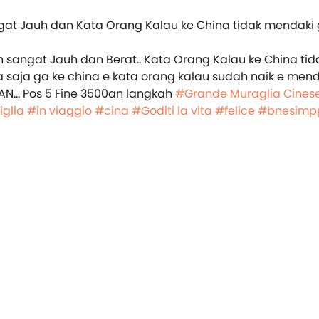
n sangat Jauh dan Berat.. Kata Orang Kalau ke China tid
 saja ga ke china e kata orang kalau sudah naik e menda
N… Pos 5 Fine 3500an langkah
#Grande Muraglia Cines
glia
#in viaggio
#cina
#Goditi la vita
#felice
#bnesimp