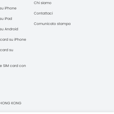
Chi siamo
M su iPhone
Contattaci
 su iPad
Comunicato stampa
M su Android
M card su iPhone
M card su
 e SIM card con
n, HONG KONG