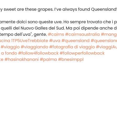
amente dolci sono queste uve. Ho sempre trovato che i p
 quelli del Nuovo Galles del Sud. Ma poi dipende anche d
 "tempo dell'uva", gente.
#cairns
#cairnsaustralia
#mang
scina
1TP5UveTrebbiate
#uva
#queensland
#queenslan
#viaggio
#viaggiando
#fotografia di viaggio
#viaggiAu
 a fondo
#follow4followback
#followperfollowback
te
#hasinakhanani
#palma
#bnesimppl