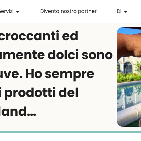
Servizi
Diventa nostro partner
Di
croccanti ed
mente dolci sono
uve. Ho sempre
i prodotti del
land…