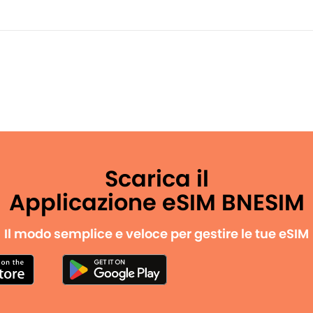
Scarica il
Applicazione eSIM BNESIM
Il modo semplice e veloce per gestire le tue eSIM