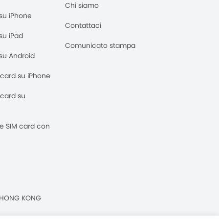
Chi siamo
M su iPhone
Contattaci
 su iPad
Comunicato stampa
M su Android
M card su iPhone
M card su
 e SIM card con
n, HONG KONG