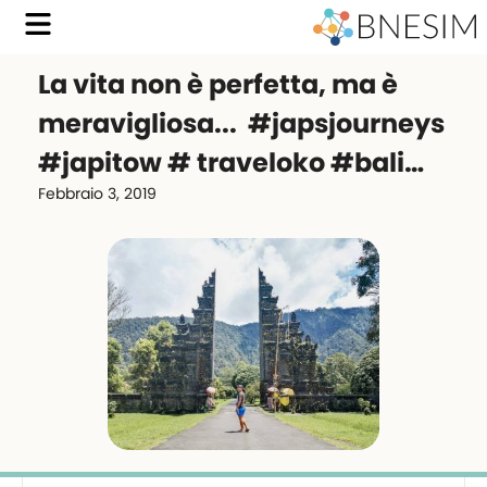
La vita non è perfetta, ma è
meravigliosa... ️️️ #japsjourneys
#japitow # traveloko #bali…
Febbraio 3, 2019