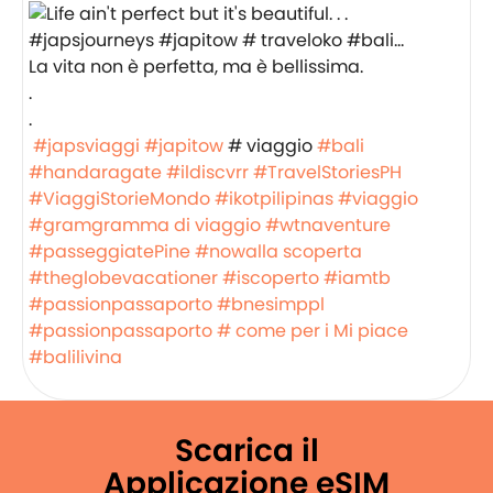
La vita non è perfetta, ma è bellissima.
.
.
️️️
#japsviaggi
#japitow
# viaggio
#bali
#handaragate
#ildiscvrr
#TravelStoriesPH
#ViaggiStorieMondo
#ikotpilipinas
#viaggio
#gramgramma di viaggio
#wtnaventure
#passeggiatePine
#nowalla scoperta
#theglobevacationer
#iscoperto
#iamtb
#passionpassaporto
#bnesimppl
#passionpassaporto
# come per i Mi piace
#balilivina
Scarica il
Applicazione eSIM