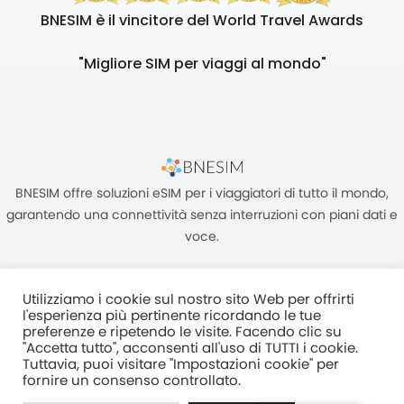
BNESIM è il vincitore del World Travel Awards
"Migliore SIM per viaggi al mondo"
BNESIM offre soluzioni eSIM per i viaggiatori di tutto il mondo,
garantendo una connettività senza interruzioni con piani dati e
voce.
Utilizziamo i cookie sul nostro sito Web per offrirti
l'esperienza più pertinente ricordando le tue
preferenze e ripetendo le visite. Facendo clic su
"Accetta tutto", acconsenti all'uso di TUTTI i cookie.
Unità C, 8/F, King Palace Plaza, NO:55 King Yip Street, Kwun Tong,
Tuttavia, puoi visitare "Impostazioni cookie" per
Kowloon, HONG KONG
fornire un consenso controllato.
2017–2025 BNESIM LIMITED Tutti i diritti riservati