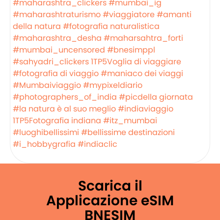
#maharashtra_clickers
#mumbai_ig
#maharashtraturismo
#viaggiatore
#amanti
della natura
#fotografia naturalistica
#maharashtra_desha
#maharsahtra_forti
#mumbai_uncensored
#bnesimppl
#sahyadri_clickers
1TP5Voglia di viaggiare
#fotografia di viaggio
#maniaco dei viaggi
#Mumbaiviaggio
#mypixeldiario
#photographers_of_india
#picdella giornata
#la natura è al suo meglio
#indiaviaggio
1TP5Fotografia indiana
#itz_mumbai
#luoghibellissimi
#bellissime destinazioni
#i_hobbygrafia
#indiaclic
Scarica il
Applicazione eSIM
BNESIM