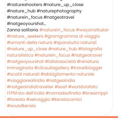
Zanna solitaria
#naturein_focus
#wayanattukar
#nature_seekers
#gramgramma di viaggio
#amanti della natura
#sparatutto naturali
#nature_up_close
#nature_hub
#fotografia
naturalistica
#naturein_focus
#natgeotravel
#natgeoyourshot
#lafotosocietà
#renatura
immaginata
#clicsullagallery
#travelblogger
#scatti naturali
#abbigliamento naturale
#viaggiorealindia
#natgeoindia
#natgeoindiatraveller
#soaf
#worldviafoto
1TP5Foto dell'India
#nomadsofindia
#bnesimppl
#foresta
#selvaggio
#keralacornici
#soulofkerala