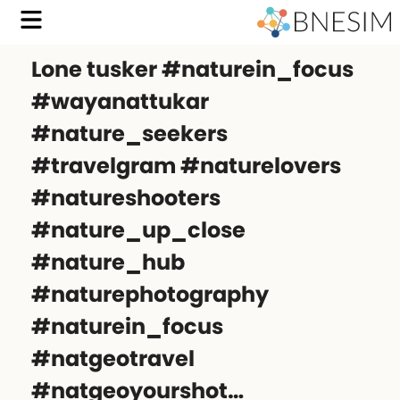
Lone tusker #naturein_focus
#wayanattukar
#nature_seekers
#travelgram #naturelovers
#natureshooters
#nature_up_close
#nature_hub
#naturephotography
#naturein_focus
#natgeotravel
#natgeoyourshot…