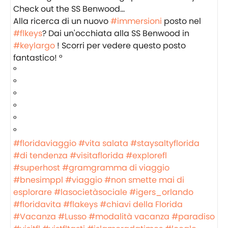
Alla ricerca di un nuovo
#immersioni
posto nel
#flkeys
? Dai un'occhiata alla SS Benwood in
#keylargo
! Scorri per vedere questo posto
fantastico! °
°
°
°
°
°
°
#floridaviaggio
#vita salata
#staysaltyflorida
#di tendenza
#visitaflorida
#explorefl
#superhost
#gramgramma di viaggio
#bnesimppl
#viaggio
#non smette mai di
esplorare
#lasocietàsociale
#igers_orlando
#floridavita
#flakeys
#chiavi della Florida
#Vacanza
#Lusso
#modalità vacanza
#paradiso