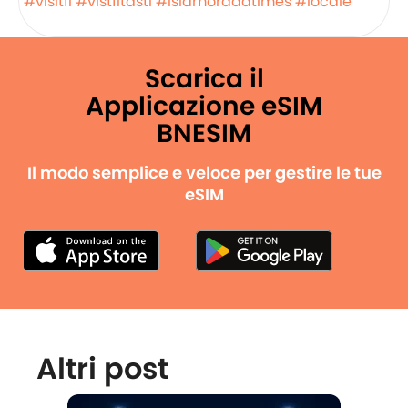
#visitfl
#vistfltasti
#islamoradatimes
#locale
Scarica il
Applicazione eSIM
BNESIM
Il modo semplice e veloce per gestire le tue
eSIM
Altri post