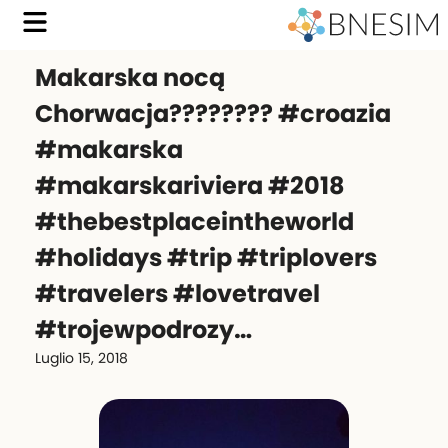
Makarska nocą
Chorwacja???????? #croazia
#makarska
#makarskariviera #2018
#thebestplaceintheworld
#holidays #trip #triplovers
#travelers #lovetravel
#trojewpodrozy…
Luglio 15, 2018