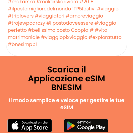
#makarska
#makarskariviera
#2018
#ilpostomiglioredelmondo
1TP5festivi
#viaggio
#triplovers
#viaggiatori
#amoreviaggio
#trojewpodrozy
#ilpostodoveessere
#viaggio
perfetto
#bellissimo posto
Coppia #
#vita
matrimoniale
#viaggiopixviaggio
#exploratutto
#bnesimppl
Scarica il
Applicazione eSIM
BNESIM
Il modo semplice e veloce per gestire le tue
eSIM