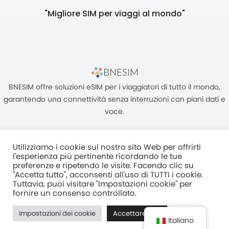
"Migliore SIM per viaggi al mondo"
BNESIM offre soluzioni eSIM per i viaggiatori di tutto il mondo,
garantendo una connettività senza interruzioni con piani dati e
voce.
Utilizziamo i cookie sul nostro sito Web per offrirti
l'esperienza più pertinente ricordando le tue
preferenze e ripetendo le visite. Facendo clic su
"Accetta tutto", acconsenti all'uso di TUTTI i cookie.
Unità C, 8/F, King Palace Plaza, NO:55 King Yip Street, Kwun Tong,
Tuttavia, puoi visitare "Impostazioni cookie" per
Kowloon, HONG KONG
fornire un consenso controllato.
2017–2025 BNESIM LIMITED Tutti i diritti riservati
Impostazioni dei cookie
Accettare tutti
Normativa Sulla Privacy
Termini e condizioni
Fair Use Policy
Italiano