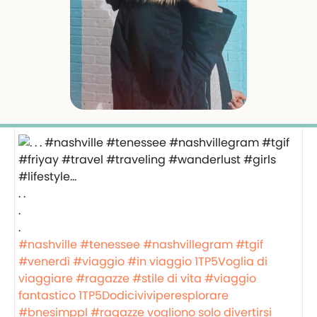
. .
.
.
#nashville
#tenessee
#nashvillegram
#tgif
#venerdì
#viaggio
#in viaggio
1TP5Voglia di
viaggiare
#ragazze
#stile di vita
#viaggio
fantastico
1TP5Dodiciviviperesplorare
#bnesimppl
#ragazze vogliono solo divertirsi