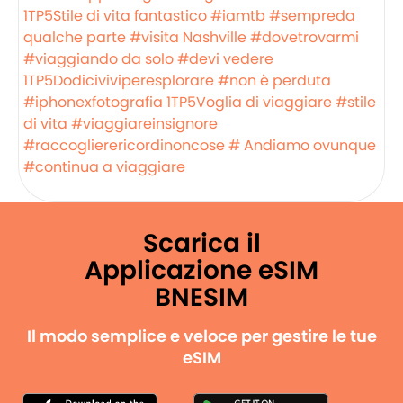
1TP5Stile di vita fantastico
#iamtb
#sempreda
qualche parte
#visita Nashville
#dovetrovarmi
#viaggiando da solo
#devi vedere
1TP5Dodiciviviperesplorare
#non è perduta
#iphonexfotografia
1TP5Voglia di viaggiare
#stile
di vita
#viaggiareinsignore
#raccoglierericordinoncose
# Andiamo ovunque
#continua a viaggiare
Scarica il
Applicazione eSIM
BNESIM
Il modo semplice e veloce per gestire le tue
eSIM