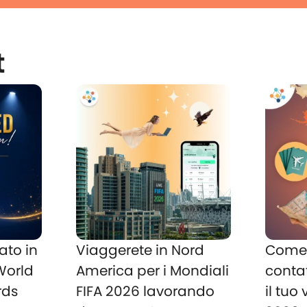
t
ato in
Viaggerete in Nord
Come 
 World
America per i Mondiali
conta
rds
FIFA 2026 lavorando
il tuo