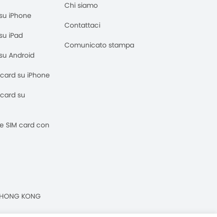
Chi siamo
M su iPhone
Contattaci
 su iPad
Comunicato stampa
M su Android
M card su iPhone
M card su
 e SIM card con
n, HONG KONG