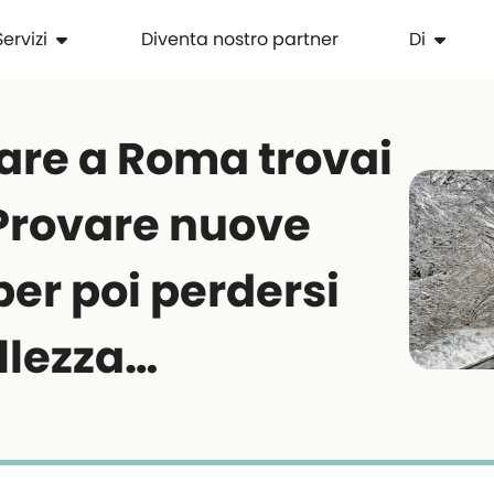
Servizi
Diventa nostro partner
Di
nare a Roma trovai
Provare nuove
per poi perdersi
llezza…