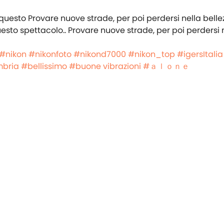
esto spettacolo.. Provare nuove strade, per poi perdersi 
#nikon
#nikonfoto
#nikond7000
#nikon_top
#igersItalia
bria
#bellissimo
#buone vibrazioni
#ａｌｏｎｅ