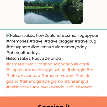
Nelson Lakes, Nuova Zelanda
#csmetà della vitaanno sabbatico
#ricordi
#viaggio
#travelblogger
#bug di viaggio
#tbt
#foto
#Avventura
#amemoryaday
#foto del
giorno
#aimmaginedelgiorno
#bnesimppl
#nelsonlakes
#Nuova Zelanda
1TP5Pensando