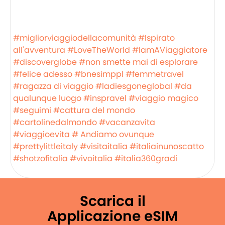
⠀⠀⠀⠀⠀⠀⠀⠀⠀⠀⠀⠀ ⠀⠀⠀⠀⠀⠀⠀⠀⠀⠀⠀⠀ ⠀⠀
⠀⠀⠀⠀⠀⠀⠀⠀⠀⠀ ⠀⠀⠀⠀⠀⠀⠀⠀⠀⠀⠀⠀
⠀⠀⠀⠀⠀⠀⠀⠀⠀⠀⠀⠀ ⠀⠀⠀⠀⠀⠀⠀⠀⠀⠀⠀⠀
#migliorviaggiodellacomunità
#Ispirato
all'avventura
#LoveTheWorld
#IamAViaggiatore
#discoverglobe
#non smette mai di esplorare
#felice adesso
#bnesimppl
#femmetravel
#ragazza di viaggio
#ladiesgoneglobal
#da
qualunque luogo
#inspravel
#viaggio magico
#seguimi
#cattura del mondo
#cartolinedalmondo
#vacanzavita
#viaggioevita
# Andiamo ovunque
#prettylittleitaly
#visitaitalia
#italiainunoscatto
#shotzofitalia
#vivoitalia
#italia360gradi
Scarica il
Applicazione eSIM