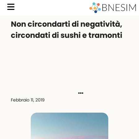
Non circondarti di negatività,
circondati di sushi e tramonti
⠀⠀⠀⠀⠀⠀⠀⠀⠀⠀⠀⠀
⠀⠀⠀⠀⠀⠀⠀⠀⠀⠀⠀⠀
⠀⠀⠀⠀⠀⠀⠀⠀⠀⠀⠀⠀ ⠀⠀⠀⠀
⠀⠀⠀⠀⠀⠀⠀⠀
⠀⠀⠀⠀⠀⠀⠀⠀⠀⠀⠀⠀…
Febbraio 11, 2019