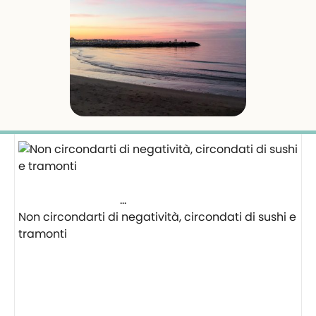
Non circondarti di negatività, circondati di sushi e
tramonti
⠀⠀⠀⠀⠀⠀⠀⠀⠀⠀⠀⠀ ⠀⠀⠀⠀⠀⠀⠀⠀⠀⠀⠀⠀
⠀⠀⠀⠀⠀⠀⠀⠀⠀⠀⠀⠀ ⠀⠀⠀⠀⠀⠀⠀⠀⠀⠀⠀⠀ ⠀⠀
⠀⠀⠀⠀⠀⠀⠀⠀⠀⠀ ⠀⠀⠀⠀⠀⠀⠀⠀⠀⠀⠀⠀
⠀⠀⠀⠀⠀⠀⠀⠀⠀⠀⠀⠀ ⠀⠀⠀⠀⠀⠀⠀⠀⠀⠀⠀⠀