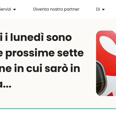
Servizi
Diventa nostro partner
Di
i i lunedì sono
Le prossime sette
e in cui sarò in
...