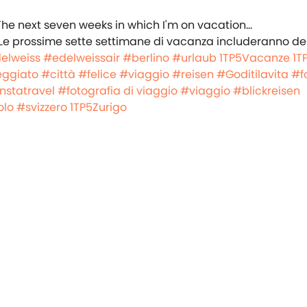
i. Le prossime sette settimane di vacanza includeranno de
elweiss
#edelweissair
#berlino
#urlaub
1TP5Vacanze
1T
eggiato
#città
#felice
#viaggio
#reisen
#Goditilavita
#f
nstatravel
#fotografia di viaggio
#viaggio
#blickreisen
olo
#svizzero
1TP5Zurigo