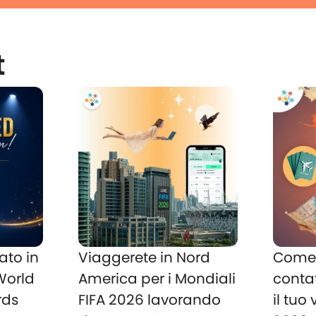
t
ato in
Viaggerete in Nord
Come 
 World
America per i Mondiali
conta
rds
FIFA 2026 lavorando
il tuo