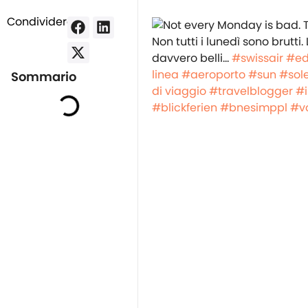
Condividere:
Non tutti i lunedì sono brutt
davvero belli...
#swissair
#ed
linea
#aeroporto
#sun
#sol
Sommario
di viaggio
#travelblogger
#i
#blickferien
#bnesimppl
#v