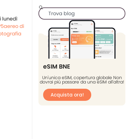
i lunedì
P5aereo di
otografia
eSIM BNE
Un'unica eSIM, copertura globale Non
dovrai più passare da una eSIM all'altra!
Acquista ora!