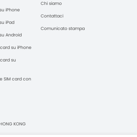
Chi siamo
M su iPhone
Contattaci
 su iPad
Comunicato stampa
M su Android
M card su iPhone
M card su
 e SIM card con
n, HONG KONG