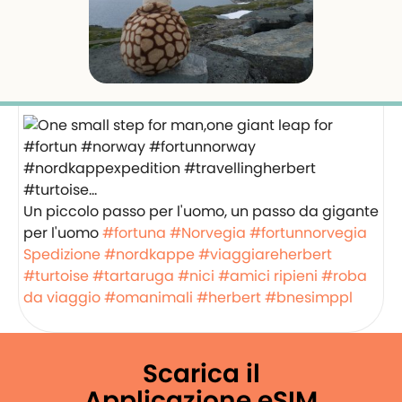
Un piccolo passo per l'uomo, un passo da gigante
per l'uomo
#fortuna
#Norvegia
#fortunnorvegia
Spedizione #nordkappe
#viaggiareherbert
#turtoise
#tartaruga
#nici
#amici ripieni
#roba
da viaggio
#omanimali
#herbert
#bnesimppl
Scarica il
Applicazione eSIM