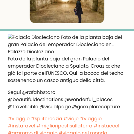
Palazzo Diocleziano
Foto de la planta baja del gran Palacio del
emperador Diocleciano a Spalato, Croazia; che
già fai parte dell'UNESCO. Qui la bocca del techo
sostenendo un casco antiguo della città.
Segui @rafahbstarc
@beautifuldestinations @wonderful_places
@travelbible @visualpage @goexplorecapture
#viaggio
#splitcroazia
#viaje
#viaggio
#instaravel
#miglioripostisullaterra
#instacool
#grammo di viaggio
#viaggio nel mondo