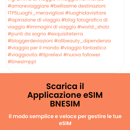
#amoreviaggiare
#bellissime destinazioni
1TP5Luoghi_meravigliosi
#luoghidavisitare
#ispirazione di viaggio
#blog fotografico di
viaggio
#immagini di viaggio
#world_shotz
#punti da sogno
#exquisiteterra
#bloggerdeviazioni
#allbeauty_dipendenza
#viaggia per il mondo
#viaggio fantastico
#viaggiovita
#tlprelievi
#nuovo follower
#bnesimppl
Scarica il
Applicazione eSIM
BNESIM
Il modo semplice e veloce per gestire le tue
eSIM