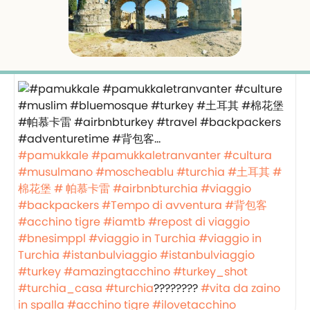
#pamukkale
#pamukkaletranvanter
#cultura
#musulmano
#moscheablu
#turchia
#土耳其
#
棉花堡
# 帕慕卡雷
#airbnbturchia
#viaggio
#backpackers
#Tempo di avventura
#背包客
#acchino tigre
#iamtb
#repost di viaggio
#bnesimppl
#viaggio in Turchia
#viaggio in
Turchia
#istanbulviaggio
#istanbulviaggio
#turkey
#amazingtacchino
#turkey_shot
#turchia_casa
#turchia
????????
#vita da zaino
in spalla
#acchino tigre
#ilovetacchino