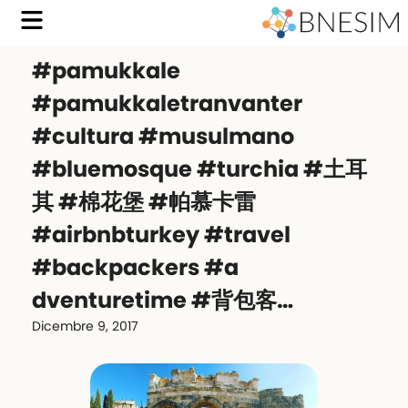
#pamukkale
#pamukkaletranvanter
#cultura #musulmano
#bluemosque #turchia #土耳
其 #棉花堡 #帕慕卡雷
#airbnbturkey #travel
#backpackers #a
dventuretime #背包客…
Dicembre 9, 2017