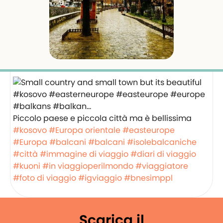
Piccolo paese e piccola città ma è bellissima
#kosovo
#Europa orientale
#easteurope
#Europa
#balcani
#balcani
#isolebalcaniche
#città
#immagine di viaggio
#diari di viaggio
#kuoni
#in viaggioperilmondo
#viaggiatore
#foto di viaggio
#igviaggio
#bnesimppl
Scarica il