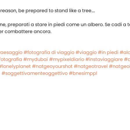
one, preparati a stare in piedi come un albero. Se cadi a t
per combattere ancora.
aesaggio
#fotografia di viaggio
#viaggio
#in piedi
#al
fotografia
#mydubai
#mypixeldiario
#instaviaggiare
#
#lonelyplanet
#natgeoyourshot
#natgeotravel
#natgeo
e
#soggettivamenteoggettivo
#bnesimppl