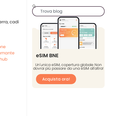
erra, cadi
one
amante
eSIM BNE
hub
Un'unica eSIM, copertura globale Non
dovrai più passare da una eSIM all'altra!
Acquista ora!