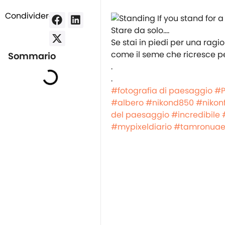
Condividere:
Stare da solo….
Se stai in piedi per una ragi
come il seme che ricresce 
Sommario
.
.
#fotografia di paesaggio
#P
#albero
#nikond850
#nikon
del paesaggio
#incredibile
#mypixeldiario
#tamronua