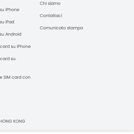
Chi siamo
M su iPhone
Contattaci
 su iPad
Comunicato stampa
M su Android
M card su iPhone
M card su
 e SIM card con
n, HONG KONG