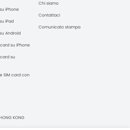
Chi siamo
M su iPhone
Contattaci
 su iPad
Comunicato stampa
M su Android
M card su iPhone
M card su
 e SIM card con
n, HONG KONG