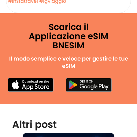
#instatravel
#igviaggio
Scarica il
Applicazione eSIM
BNESIM
Il modo semplice e veloce per gestire le tue
eSIM
Altri post