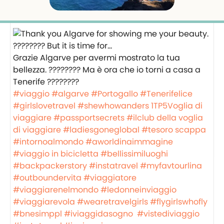
Grazie Algarve per avermi mostrato la tua
bellezza. ???????? Ma è ora che io torni a casa a
Tenerife ????????
#viaggio
#algarve
#Portogallo
#Tenerifelice
#girlslovetravel
#shewhowanders
1TP5Voglia di
viaggiare
#passportsecrets
#ilclub della voglia
di viaggiare
#ladiesgoneglobal
#tesoro scappa
#intornoalmondo
#aworldinaimmagine
#viaggio in bicicletta
#bellissimiluoghi
#backpackerstory
#instatravel
#myfavtourlina
#outboundervita
#viaggiatore
#viaggiarenelmondo
#ledonneinviaggio
#viaggiarevola
#wearetravelgirls
#flygirlswhofly
#bnesimppl
#iviaggidasogno
#vistediviaggio