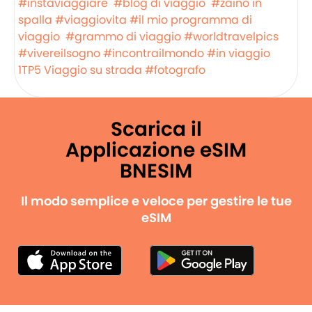
#instaviaggiare
#blog di viaggio
#zaino in
spalla
#viaggiovita
#il mio programma di
viaggio
#grammo di viaggio
#worldtravelpics
#vivereilsogno
#incontrailmondo
#in viaggio
1TP5 Viaggio su strada
#fotografo
Scarica il
Applicazione eSIM
BNESIM
Il modo semplice e veloce per gestire le tue
eSIM