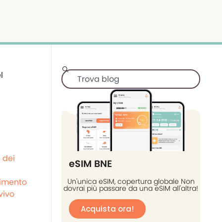
 dei
eSIM BNE
timento
Un'unica eSIM, copertura globale Non
dovrai più passare da una eSIM all'altra!
vivo
Acquista ora!