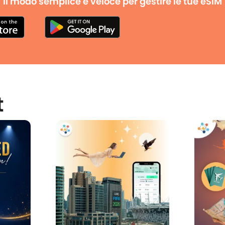
Il modo semplice e veloce per gestire le tue eSIM
t