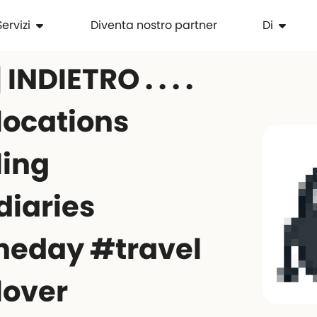
Servizi
Diventa nostro partner
Di
INDIETRO . . . .
locations
ling
diaries
heday #travel
lover