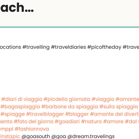
ach…
#diari di viaggio
#picdella giornata
#viaggio
#amante
#bagaspiaggia
#barbone da spiaggia
#sulla spiaggia
#spiagge
#travelblogger
#blogger
#amante del diver
mento
#foto del giorno
#goadiari
#natura
#amore
#dal 
imppl
#fashionnova
instapic
@goasouth @goa @dream.travelings