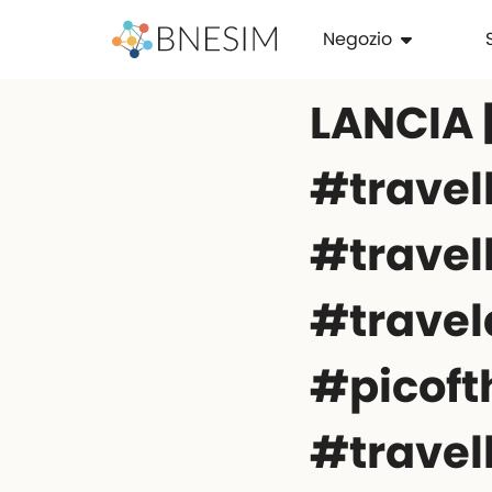
Negozio
LANCIA | 
#travel
#travel
#travel
#picoft
#travel