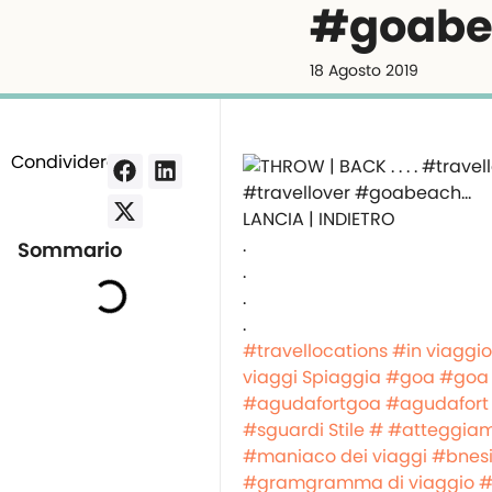
#goabe
18 Agosto 2019
Condividere:
LANCIA | INDIETRO
.
Sommario
.
.
.
#travellocations
#in viaggio
viaggi
Spiaggia #goa
#goa
#agudafortgoa
#agudafort
#sguardi
Stile #
#atteggia
#maniaco dei viaggi
#bnes
#gramgramma di viaggio
#