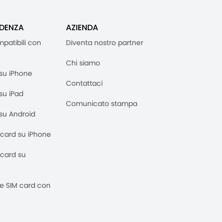
IDENZA
AZIENDA
mpatibili con
Diventa nostro partner
Chi siamo
M su iPhone
Contattaci
 su iPad
Comunicato stampa
M su Android
M card su iPhone
M card su
 e SIM card con