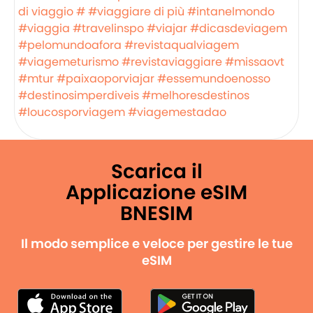
di viaggio #
#viaggiare di più
#intanelmondo
#viaggia
#travelinspo
#viajar
#dicasdeviagem
#pelomundoafora
#revistaqualviagem
#viagemeturismo
#revistaviaggiare
#missaovt
#mtur
#paixaoporviajar
#essemundoenosso
#destinosimperdiveis
#melhoresdestinos
#loucosporviagem
#viagemestadao
Scarica il
Applicazione eSIM
BNESIM
Il modo semplice e veloce per gestire le tue
eSIM