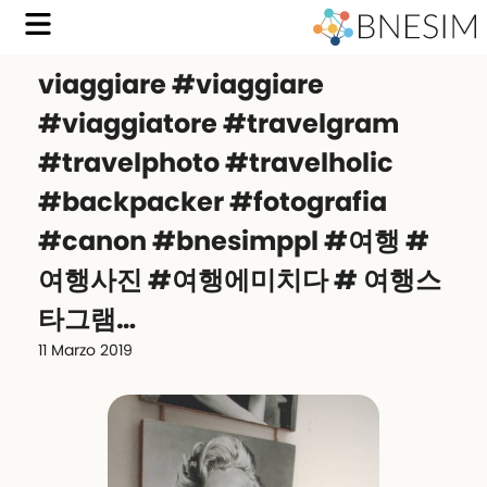
viaggiare #viaggiare
#viaggiatore #travelgram
#travelphoto #travelholic
#backpacker #fotografia
#canon #bnesimppl #여행 #
여행사진 #여행에미치다 # 여행스
타그램…
11 Marzo 2019