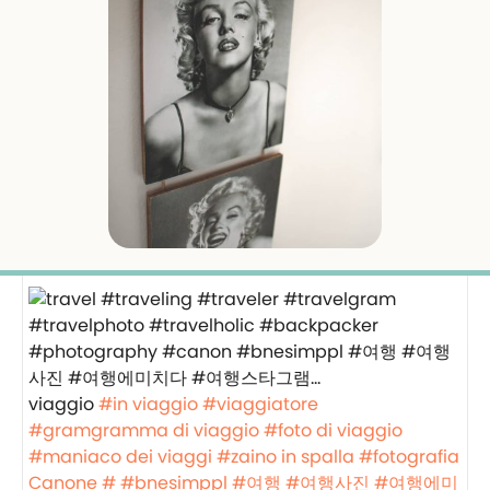
viaggio
#in viaggio
#viaggiatore
#gramgramma di viaggio
#foto di viaggio
#maniaco dei viaggi
#zaino in spalla
#fotografia
Canone #
#bnesimppl
#여행
#여행사진
#여행에미