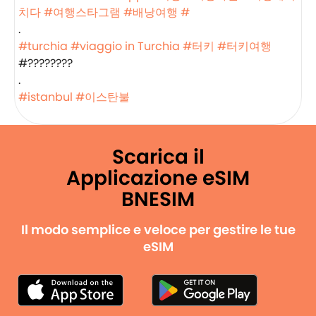
치다
#여행스타그램
#배낭여행
#
.
#turchia
#viaggio in Turchia
#터키
#터키여행
#????????
.
#istanbul
#이스탄불
Scarica il
Applicazione eSIM
BNESIM
Il modo semplice e veloce per gestire le tue
eSIM