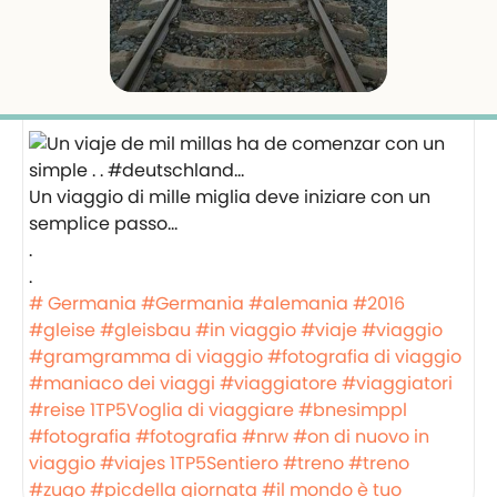
Un viaggio di mille miglia deve iniziare con un
semplice passo…
.
.
# Germania
#Germania
#alemania
#2016
#gleise
#gleisbau
#in viaggio
#viaje
#viaggio
#gramgramma di viaggio
#fotografia di viaggio
#maniaco dei viaggi
#viaggiatore
#viaggiatori
#reise
1TP5Voglia di viaggiare
#bnesimppl
#fotografia
#fotografia
#nrw
#on di nuovo in
viaggio
#viajes
1TP5Sentiero
#treno
#treno
#zugo
#picdella giornata
#il mondo è tuo