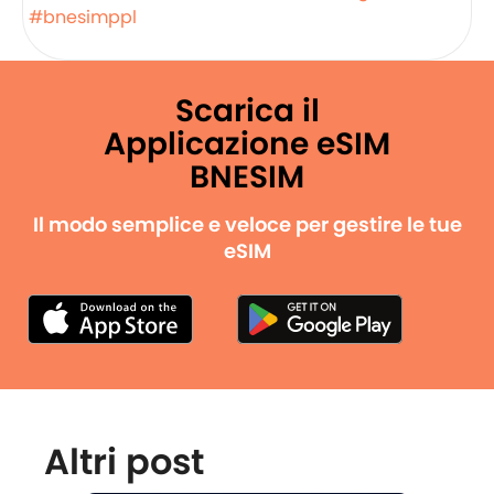
#bnesimppl
Scarica il
Applicazione eSIM
BNESIM
Il modo semplice e veloce per gestire le tue
eSIM
Altri post