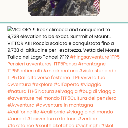
VITTORIA!!! Roccia scalata e conquistata fino a
9.738 di altitudine per l'esattezza. Vetta del Monte
Tallac nel Lago Tahoe! ????‍️
#hingsavventure
1TP5
Pensieri avventurosi
1TP5Pensa
#montagne
1TP5Sentieri alti
#madrenatura
#vista stupenda
1TP5 Dall'alto verso l'esterno
1TP5Vvivi la tua
avventura
#explore
#all'aperto
#viaggio
#natura
1TP5 Natura selvaggia
#bug di viaggio
#avventure nel mondo
1TP5Cultura del pensiero
#Avventura
#avventure in montagna
#califorinalife
#california
#viaggio nel mondo
#norcal
#l'avventura è là fuori
#vertice
#laketahoe
#southlaketahoe
#vichinghi
#skol