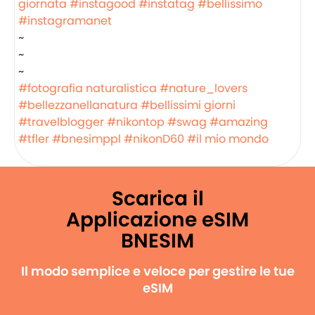
giornata
#instagood
#instatag
#bellissimo
#instagramanet
~
~
~
#fotografia naturalistica
#nature_lovers
#bellezzanellanatura
#bellissimi giorni
#travelblogger
#nikontop
#swag
#amazing
#tfler
#bnesimppl
#nikonD60
#il mio mondo
Scarica il
Applicazione eSIM
BNESIM
Il modo semplice e veloce per gestire le tue
eSIM