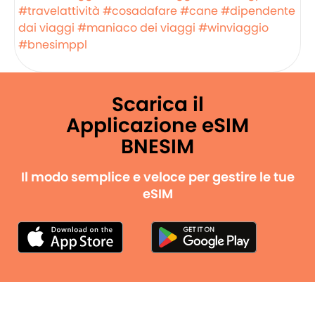
#travelattività
#cosadafare
#cane
#dipendente
dai viaggi
#maniaco dei viaggi
#winviaggio
#bnesimppl
Scarica il
Applicazione eSIM
BNESIM
Il modo semplice e veloce per gestire le tue
eSIM