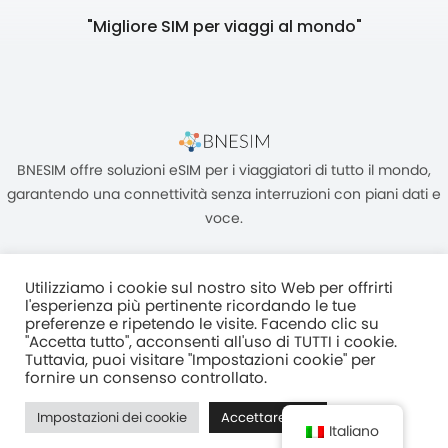
"Migliore SIM per viaggi al mondo"
BNESIM offre soluzioni eSIM per i viaggiatori di tutto il mondo,
garantendo una connettività senza interruzioni con piani dati e
voce.
Utilizziamo i cookie sul nostro sito Web per offrirti
l'esperienza più pertinente ricordando le tue
preferenze e ripetendo le visite. Facendo clic su
"Accetta tutto", acconsenti all'uso di TUTTI i cookie.
Unità C, 8/F, King Palace Plaza, NO:55 King Yip Street, Kwun Tong,
Tuttavia, puoi visitare "Impostazioni cookie" per
Kowloon, HONG KONG
fornire un consenso controllato.
2017–2025 BNESIM LIMITED Tutti i diritti riservati
Impostazioni dei cookie
Accettare tutti
Normativa Sulla Privacy
Termini e condizioni
Fair Use Policy
Italiano