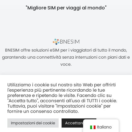
"Migliore SIM per viaggi al mondo"
BNESIM offre soluzioni eSIM per i viaggiatori di tutto il mondo,
garantendo una connettività senza interruzioni con piani dati e
voce.
Utilizziamo i cookie sul nostro sito Web per offrirti
l'esperienza più pertinente ricordando le tue
preferenze e ripetendo le visite. Facendo clic su
"Accetta tutto", acconsenti all'uso di TUTTI i cookie.
Unità C, 8/F, King Palace Plaza, NO:55 King Yip Street, Kwun Tong,
Tuttavia, puoi visitare "Impostazioni cookie" per
Kowloon, HONG KONG
fornire un consenso controllato.
2017–2025 BNESIM LIMITED Tutti i diritti riservati
Impostazioni dei cookie
Accettare tutti
Normativa Sulla Privacy
Termini e condizioni
Fair Use Policy
Italiano