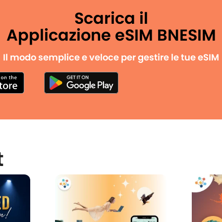
Scarica il
Applicazione eSIM BNESIM
Il modo semplice e veloce per gestire le tue eSIM
t