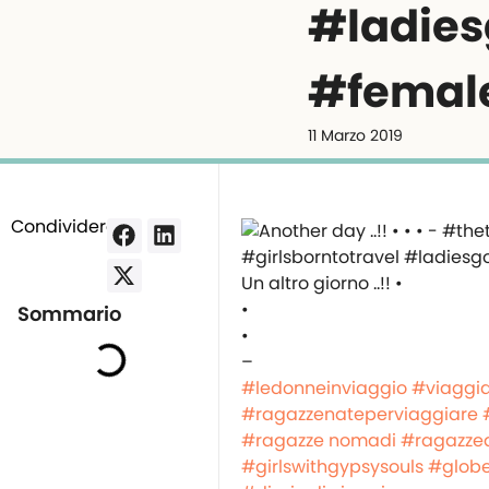
#ladies
#femal
11 Marzo 2019
Condividere:
Un altro giorno ..!! •
•
Sommario
•
–
#ledonneinviaggio
#viaggi
#ragazzenateperviaggiare
#ragazze nomadi
#ragazzea
#girlswithgypsysouls
#globe