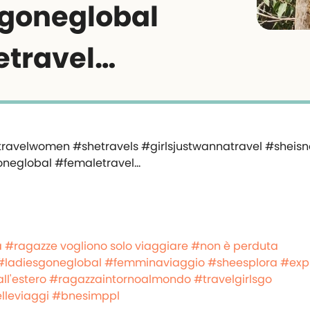
goneglobal
etravel…
a
#ragazze vogliono solo viaggiare
#non è perduta
#ladiesgoneglobal
#femminaviaggio
#sheesplora
#exp
ll'estero
#ragazzaintornoalmondo
#travelgirlsgo
lleviaggi
#bnesimppl