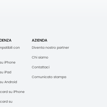
IDENZA
AZIENDA
mpatibili con
Diventa nostro partner
Chi siamo
M su iPhone
Contattaci
 su iPad
Comunicato stampa
M su Android
M card su iPhone
M card su