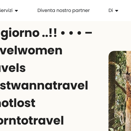
Servizi
Diventa nostro partner
Di
giorno ..!! • • • –
avelwomen
vels
ustwannatravel
otlost
orntotravel