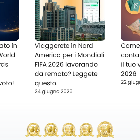
ato in
Viaggerete in Nord
Come 
 World
America per i Mondiali
conta
rds
FIFA 2026 lavorando
il tuo
o
da remoto? Leggete
2026
22 giug
voto!
questo.
24 giugno 2026