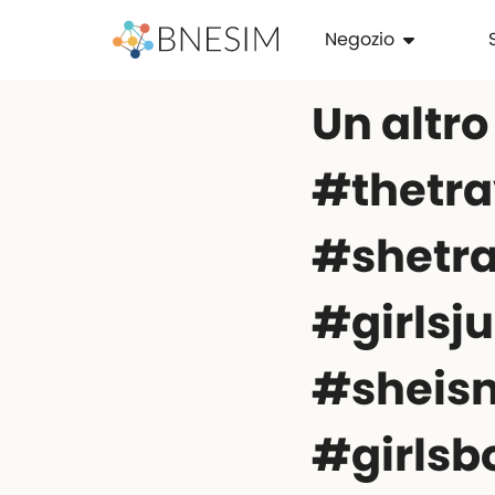
Negozio
Un altro 
#thetr
#shetra
#girlsj
#sheisn
#girlsb