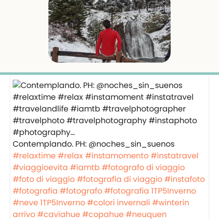
Contemplando. PH: @noches_sin_suenos
#relaxtime
#relax
#instamomento
#instatravel
#viaggioevita
#iamtb
#fotografo di viaggio
#foto di viaggio
#fotografia di viaggio
#instafoto
#fotografia
#fotografo
#fotografia
1TP5Inverno
#neve
1TP5Inverno
#colori invernali
#winterin
arrivo
#caviahue
#copahue
#neuquen