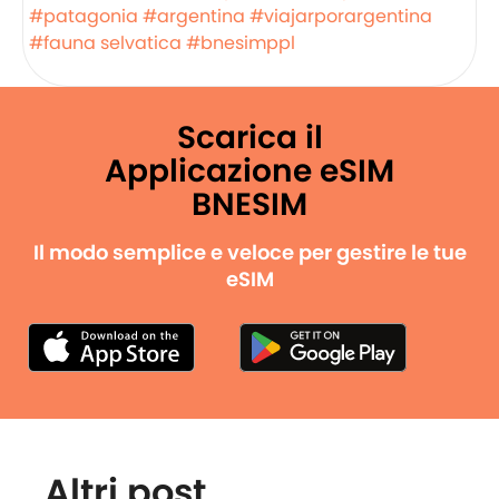
#patagonia
#argentina
#viajarporargentina
#fauna selvatica
#bnesimppl
Scarica il
Applicazione eSIM
BNESIM
Il modo semplice e veloce per gestire le tue
eSIM
Altri post