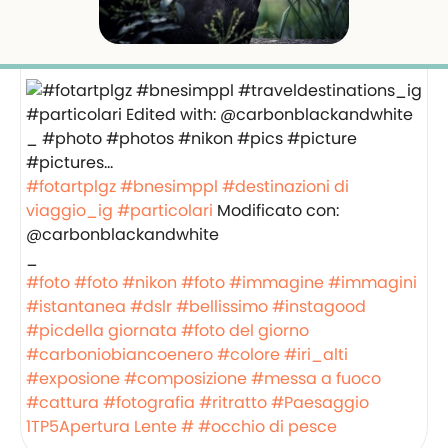
#fotartplgz
#bnesimppl
#destinazioni di
viaggio_ig
#particolari
Modificato con:
@carbonblackandwhite
_
#foto
#foto
#nikon
#foto
#immagine
#immagini
#istantanea
#dslr
#bellissimo
#instagood
#picdella giornata
#foto del giorno
#carboniobiancoenero
#colore
#iri_alti
#exposione
#composizione
#messa a fuoco
#cattura
#fotografia
#ritratto
#Paesaggio
1TP5Apertura
Lente #
#occhio di pesce