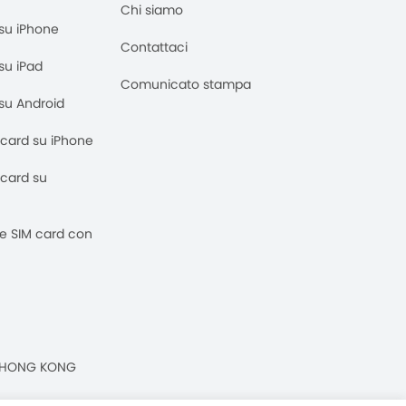
Chi siamo
M su iPhone
Contattaci
 su iPad
Comunicato stampa
M su Android
M card su iPhone
M card su
 e SIM card con
n, HONG KONG