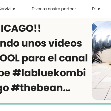
Servizi
Diventa nostro partner
Di
HICAGO!!
ndo unos videos
OOL para el canal
be #labluekombi
go #thebean…