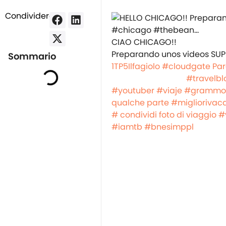
Condividere:
CIAO CHICAGO!!
Preparando unos videos SUP
Sommario
1TP5Ilfagiolo
#cloudgate
Par
⠀⠀⠀⠀⠀⠀⠀⠀⠀⠀⠀⠀
#travelbl
#youtuber
#viaje
#grammo d
qualche parte
#migliorivac
# condividi foto di viaggio
#
#iamtb
#bnesimppl