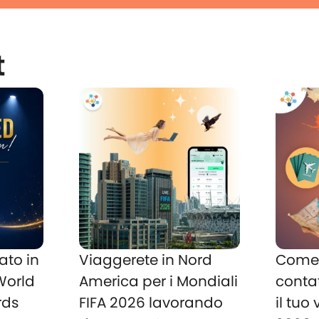
t
ato in
Viaggerete in Nord
Come 
 World
America per i Mondiali
conta
rds
FIFA 2026 lavorando
il tuo