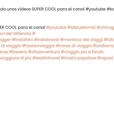
ER COOL para el canal
#youtube
#labluekombi
#chica
co del Millennio #
⠀⠀⠀⠀⠀⠀⠀⠀⠀⠀⠀⠀ ⠀⠀⠀⠀⠀⠀⠀⠀⠀⠀⠀⠀
ogger
#instafoto
#instatravel
#maniaco dei viaggi
#fot
i viaggio
#tasteinviaggio
#corsa di viaggio
#andiamo
anze
#beaero
#vitaavventura
#viaggia più a fondo
viaggiare di più
#bestintravel
#rivista popolare
#repost 