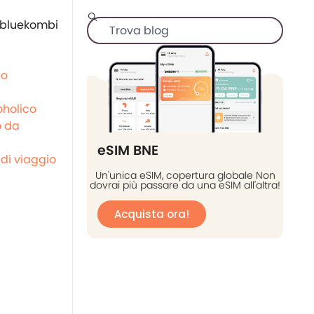
go
oholico
 da
eSIM BNE
di viaggio
Un'unica eSIM, copertura globale Non
dovrai più passare da una eSIM all'altra!
Acquista ora!