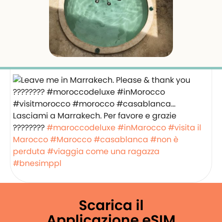
Lasciami a Marrakech. Per favore e grazie
????????
#maroccodeluxe
#inMarocco
#visita il
Marocco
#Marocco
#casablanca
#non è
perduta
#viaggia come una ragazza
#bnesimppl
Scarica il
Applicazione eSIM