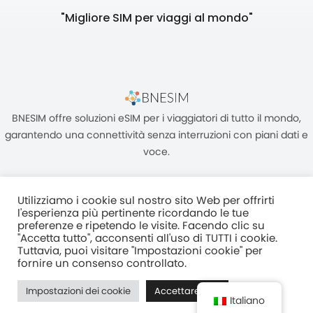
"Migliore SIM per viaggi al mondo"
BNESIM offre soluzioni eSIM per i viaggiatori di tutto il mondo,
garantendo una connettività senza interruzioni con piani dati e
voce.
Utilizziamo i cookie sul nostro sito Web per offrirti
l'esperienza più pertinente ricordando le tue
preferenze e ripetendo le visite. Facendo clic su
"Accetta tutto", acconsenti all'uso di TUTTI i cookie.
Unità C, 8/F, King Palace Plaza, NO:55 King Yip Street, Kwun Tong,
Tuttavia, puoi visitare "Impostazioni cookie" per
Kowloon, HONG KONG
fornire un consenso controllato.
2017–2025 BNESIM LIMITED Tutti i diritti riservati
Impostazioni dei cookie
Accettare tutti
Normativa Sulla Privacy
Termini e condizioni
Fair Use Policy
Italiano