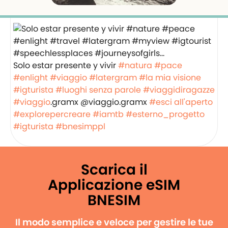
Solo estar presente y vivir
#natura
#pace
#enlight
#viaggio
#latergram
#la mia visione
#igturista
#luoghi senza parole
#viaggidiragazze
#viaggio
.gramx @viaggio.gramx
#esci all'aperto
#explorepercreare
#iamtb
#esterno_progetto
#igturista
#bnesimppl
Scarica il
Applicazione eSIM
BNESIM
Il modo semplice e veloce per gestire le tue