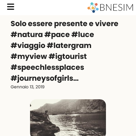
Solo essere presente e vivere
#natura #pace #luce
#viaggio #latergram
#myview #igtourist
#speechlessplaces
#journeysofgirls…
Gennaio 13, 2019