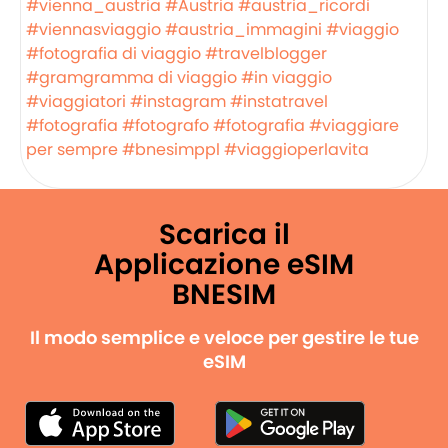
#vienna_austria
#Austria
#austria_ricordi
#viennasviaggio
#austria_immagini
#viaggio
#fotografia di viaggio
#travelblogger
#gramgramma di viaggio
#in viaggio
#viaggiatori
#instagram
#instatravel
#fotografia
#fotografo
#fotografia
#viaggiare
per sempre
#bnesimppl
#viaggioperlavita
Scarica il
Applicazione eSIM
BNESIM
Il modo semplice e veloce per gestire le tue
eSIM