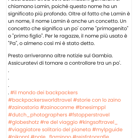
chiamano Lamin, poiché questo nome ha un
significato più profondo. Oltre al fatto che Lamin è
un nome, il nome Lamin è anche un concetto. Un
concetto che significa un po' come "primogenito"
o "primo figlio". Per le ragazze, il nome più usato è
"Pa", o almeno così mi è stato detto.
Presto arriveranno altre notizie sul Gambia.
Assicuratevi di tornare a controllare tra un po'.
.
.
.
.
#il mondo dei backpackers
#backpackersworldtravel
#storie con lo zaino
#zainostoria
#zainoconme
#bnesimppl
#dutch_photographers
#fstopperstravel
#globeshotz
#re del viaggio
#kingsoftravel_
#viaggiatore solitario del pianeta
#mylpguide
#nikonnl
#pale_flamingo
#reisfotografie