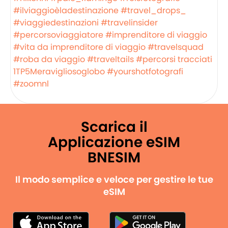
#ilviaggioèladestinazione
#travel_drops_
#viaggiedestinazioni
#travelinsider
#percorsoviaggiatore
#imprenditore di viaggio
#vita da imprenditore di viaggio
#travelsquad
#roba da viaggio
#traveltails
#percorsi tracciati
1TP5Meravigliosoglobo
#yourshotfotografi
#zoomnl
Scarica il
Applicazione eSIM
BNESIM
Il modo semplice e veloce per gestire le tue
eSIM