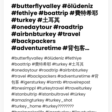
#butterflyvalley #ölüdeniz
#fethiye #boattrip #費特希耶
#turkey #土耳其
#onedaytour #roadtrip
#airbnbturkey #travel
#backpackers
#adventuretime #背包客…
#butterflyvalley #ölüdeniz #fethiye
#boattrip #費特希耶 #turkey #土耳其
#onedaytour #roadtrip #airbnbturkey
#travel #backpackers #adventuretime #背
包客 #igersturkey #iamtb #travelrepost
#bnesimppl #turkeytravel #travelturkey
#istanbultrip #istanbultravel #türkey
#amazingturkey #turkey_shot
#turkey_home #turkey????????