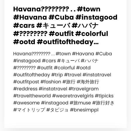
Havana???????? . . #town
#Havana #Cuba #instagood
#cars #キューバ #ハバナ
#???????? #outfit #colorful
#ootd #outfitoftheday…
Havana???????? . . #town #Havana #Cuba
#instagood #cars #キューバ #ハバナ
#???????? #outfit #colorful #ootd
#outfitoftheday #trip #travel #instatravel
#outfitpost #fashion #旅行 #海外旅行
#reddress #instatravel #travelgram
#traveltheworld #wearetravelgirls #tlpicks
#awesome #instagood #旅muse #旅行好き
#マイトリップ #タビジョ #bnesimppl