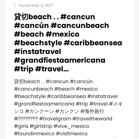
November 5, 2017
貸切beach . . #cancun
#cancún #cancunbeach
#beach #mexico
#beachstyle #caribbeansea
#instatravel
#grandfiestaamericana
#trip #travel…
貸切beach . . #cancun #cancún
#cancunbeach #beach #mexico
#beachstyle #caribbeansea #instatravel
#grandfiestaamericana #trip #travel #メキ
シコ #カンクーン #カンクン #海外旅行
#???????? #travelgram #traveltheworld
#girls #girlstrip #vive_mexico
#foundinmexico #visitmexico