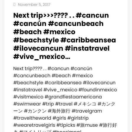
November 5, 2017
Next trip>>>???? . . #cancun
#cancún #cancunbeach
#beach #mexico
#beachstyle #caribbeansea
#ilovecancun #instatravel
#vive_mexico…
Next trip???? . . #cancun #cancún
#cancunbeach #beach #mexico
#beachstyle #caribbeansea #ilovecancun
#instatravel #vive_mexico #foundinmexico
#visitmexico #grandfiestaamericana
#swimwear #trip #travel #メキシコ #カンク
ーン #カンクン #海外旅行 #travelgram
#traveltheworld #girls #girlstrip
#wearetravelgirls #tlpicks #旅muse #旅行好