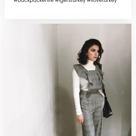
#backpackerlife #igersturkey #iloveturkey