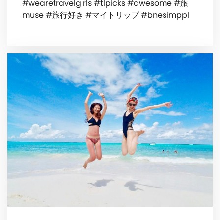
#wearetravelgirls #tlpicks #awesome #旅
muse #旅行好き #マイトリップ #bnesimppl