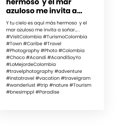
hermoso y el mar
azuloso me invita a…
Y tu cielo es aquí más hermoso y el
mar azuloso me invita a soñar… .
#VisitColombia #TurismoColombia
#Town #Caribe #Travel
#Photography #Photo #Colombia
#Choco #Acandi #AcandíSoyYo
#LoMejordeColombia
#travelphotography #adventure
#instatravel #vacation #travelgram
#wanderlust #trip #nature #Tourism
#bnesimppl #Paradise