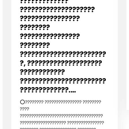
?????????????
????????????????????
????????????????
????????
????????????????
????????
???????????????????????
?, ????????????????????
????????????
???????????????????????
?????????????.…
⭕️???????? ???????????????? ????????
????
????????????????????????????????????
???????????????????? ????????????????