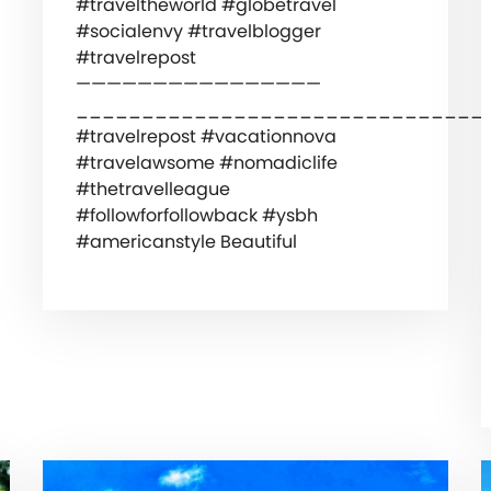
#traveltheworld #globetravel
#socialenvy #travelblogger
#travelrepost
————————————————
_______________________________
#travelrepost #vacationnova
#travelawsome #nomadiclife
#thetravelleague
#followforfollowback #ysbh
#americanstyle Beautiful