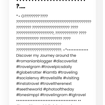
?.…
*⋆ ‍️O????????’????
????????????????????????????????????????
???????? ???????????????????? ????
????????????????????, ???????????? ????
???????????? ???????????? ????
????????????????????????
????????????????????????. ⋆*️•••••••••••••
‍️Discover my Journey around the
#romanianblogger #discoverlist
#travelgram #travelpicsdaily
#globetrotter #iamtb #traveling
#socialenvy #travelislife #visiting
#instatravel #traveltherenext
#seetheworld #photooftheday
#bnesimppl #travelingram #igtravel
••••••••••••••••••••••••••••••••••••• ••