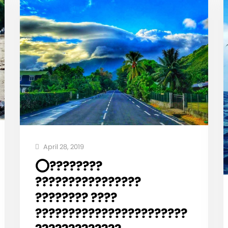
April 28, 2019
⭕️????????
????????????????
???????? ????
???????????????????????