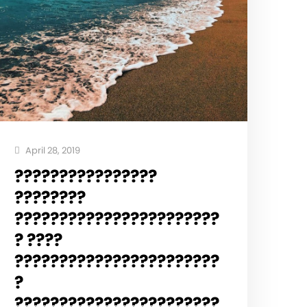
April 28, 2019
????????????????
????????
???????????????????????
? ????
???????????????????????
?
???????????????????????