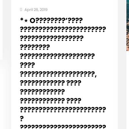
April 28, 2019
*⋆ ‍️O????????’????
???????????????????????
?????????????????
????????
????????????????????
????
????????????????????,
???????????? ????
????????????
???????????? ????
???????????????????????
?
???????????????????????