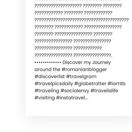
???????????????????? ???????? ????????
???????????? ???????? ????????????
????????????????????????????????????????
???????? ???????????? ????????????????
???????? ???????????????? ????????
???????????????? ????????????????
???????????????? ????????????
???????????????? ????????????????.
••••••••••••• ‍️Discover my Journey
around the #romanianblogger
#discoverlist #travelgram
#travelpicsdaily #globetrotter #iamtb
#traveling #socialenvy #travelislife
#visiting #instatravel…