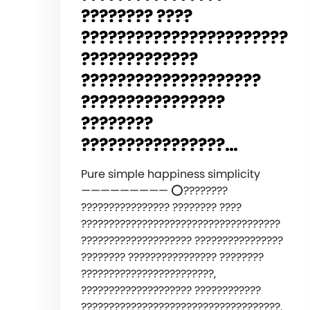
???????? ????
???????????????????????
?????????????
????????????????????
????????????????
????????
????????????????…
Pure simple happiness simplicity
————————— ⭕️????????
???????????????? ???????? ????
????????????????????????????????????
???????????????????? ????????????????
???????? ???????????????? ????????
????????????????????????,
???????????????????? ????????????
????????????????????????????????????.