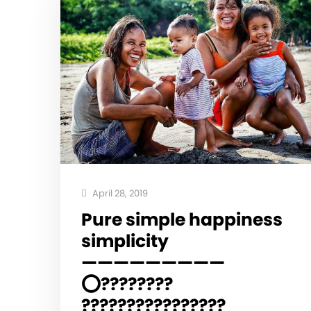
April 28, 2019
Pure simple happiness
simplicity
—————————
⭕️????????
????????????????