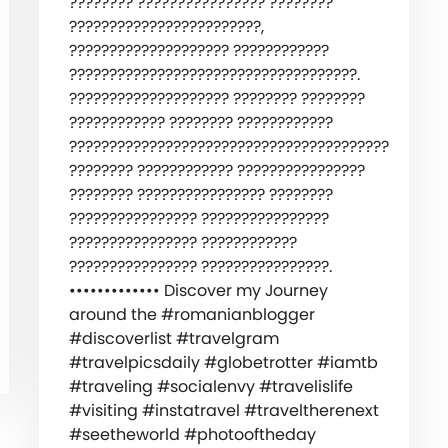
???????? ???????????????? ????????
????????????????????????,
???????????????????? ????????????
????????????????????????????????????.
???????????????????? ???????? ????????
???????????? ???????? ????????????
????????????????????????????????????????
???????? ???????????? ????????????????
???????? ???????????????? ????????
???????????????? ????????????????
???????????????? ????????????
???????????????? ????????????????.
••••••••••••• ‍️Discover my Journey
around the #romanianblogger
#discoverlist #travelgram
#travelpicsdaily #globetrotter #iamtb
#traveling #socialenvy #travelislife
#visiting #instatravel #traveltherenext
#seetheworld #photooftheday