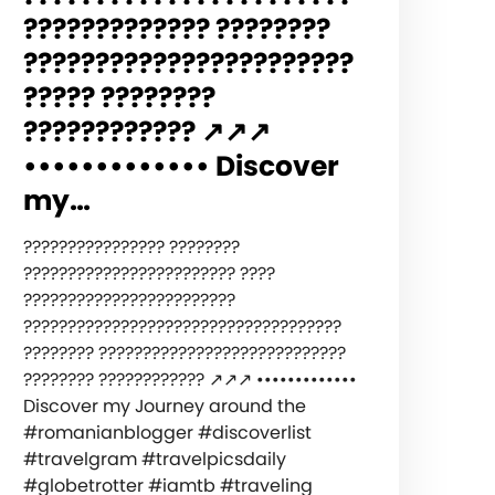
????????????? ????????
???????????????????????
????? ????????
???????????? ↗️↗️↗️
••••••••••••• ‍️Discover
my…
???????????????? ????????
???????????????????????? ????
????????????????????????
????????????????????????????????????
???????? ????????????????????????????
???????? ???????????? ↗️↗️↗️ •••••••••••••
‍️Discover my Journey around the
#romanianblogger #discoverlist
#travelgram #travelpicsdaily
#globetrotter #iamtb #traveling